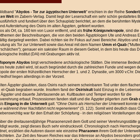
Bildband "
Abydos - Tor zur ägyptischen Unterwelt
" erschien in der Reihe
Sonderb
ken Welt
im Zabern-Verlag. Damit liegt der Leserschaft ein sehr schön gestaltetes B
usführlich und fundiert über den Schauplatz berichtet, an dem die berühmten Myst
nd Auferstehung des Osiris im alten Ägypten, gefeiert wurden.
s als Ort, ca. 160 km von Luxor entfernt, und als
frühe Königsnekropole
, sind die
tthemen der Beschreibungen, die von den beiden Ägyptologen Ute und Andreas E
ältig dargelegt werden. Dabei richten sie ihr Fokus auf zwei Bereiche: Abydos und 
utung als Tor zur Unterwelt sowie das Areal mit dem Namen
Umm el-Qaab
("Mutte
rschälchen"); genauer ein sakraler Raum in diesem Gebiet, in dem bis heute das 
ologische Institut (DAI) mit Grabungen aktiv ist.
Toponym Abydos
birgt verschiedene archäologische Stätten. Die immense Bedeu
os heute zuteil wird, ist auch begründet durch die zahlreichen Funde und wegen d
pole der ersten frühzeitlichen Herrscher der 1. und 2. Dynastie, um 3000 v.Chr. D
riedhof liegen allerdings in der Vorzeit.
alten Ägypter glaubten, dass Osiris nach seinem scheinbaren Tod unter dem flache
el-Qaab begraben wurde. Insofern fand der
Osiriskult
bald Einzug in die Lebensw
n Ägypter und dauerte Jahrtausende an. Kultbauten und Tempel wurden für die
sverehrung erbaut. Prozessionen fanden statt und die Ägypter pilgerten zum
Grab 
als
Eingang in die Unterwelt
galt. "
Ohne Osiris als Herrscher der Unterwelt konnte s
e während ihrer Nachtfahrt nicht regenerieren
" (S. 122). Somit wird deutlich dass O
ebenswichtig war für den Erhalt der Schöpfung - in den religiösen Vorstellungen de
über die dreitausendjährige Pharaonenzeit dem Gott und seiner Verehrungsstätte 
digt wurde, zeigt dieses Buch sehr eindrucksvoll. Chronologisch nach Herrscherge
dnet, erzählen die Autoren davon wie einzelne
Pharaonen
ihrem Gott der Unterwelt
lichteten. Zur Zeit des Neuen Reiches war das Interesse an Abydos besonders groß