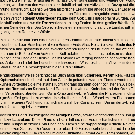
mosiden, die Herrscher aus der Armanazeit, die Ramessiden und weitere denkwür
onen, werden von den Autoren sehr detailliert auf ihre Aktivitäten in Bezug auf die
hrung
, untersucht. Ebenso werden historische Ereignisse angegeben. Der Leser er
ressantes zu den Kulthandlungen die von den Priestern durchgeführt wurden und w
hligen verschiedenen
Opfergegenstände
dem Gott Osiris dargebracht wurden. W
le stattfanden und wo die
Prozessionen
entlang führten, in dem
großen Wadi
auf 
ichen Seite des Nils. Das Gebiet ist heute eine steinige und sandige Landschaft mi
rgszügen am Rande zur Wüste.
sich der Osiriskult über einen sehr langen Zeitraum erstreckte, macht sich in dem
hwer bemerkbar. Berichtet wird vom Beginn (Ende Altes Reich) bis zum
Ende des K
römischen und spätantiken Zeit. Welche Veränderungen der Kult erfuhr und welche
ohungen (z.B. Krieg) von Außen den Kult gefährdeten, kann nachgelesen werden.
s nach dem Ende des Orisiskultes mit Abydos weiterging behandelt das letzte Kapi
es. Antworten findet der Leser beispielsweise zu: Was geschah mit Abydos in der 
 Was suchten die Schatzgräber in den alten Stätten?
eeindruckender Weise berichtet das Buch auch über
Scherben, Keramiken, Flasch
 Opferschalen
, die überall auf dem Gelände gefunden wurden. Ebenso werden di
Ruinen
vorgestellt, die meist am Fruchtlandrand standen oder noch stehen. Als bek
en: der
Tempel von Sethos I.
und Ramses II. sowie das
Osireion
und der Osiris-T
e in Verbindung standen zum Osiris-Grab und welche Mühen die Pharaonen nicht 
 großen Gott gerecht zu werden, beschreiben die Artikel. Wobei es den Pharaonen 
um ihr eigenes Wohl ging, nämlich ganz nah bei Osiris zu sein. Um an der zyklisc
erauferstehung teilzunehmen.
ldert ist der Band überwiegend mit
farbigen Fotos
, sowie Strichzeichnungen und g
en, bzw.
Lagepläne
. Diese Pläne sind sehr hilfreich zur Veranschaulichung der Lag
er und Tempel in Abydos. Am Ende des Buches eine doppelseitige virtuelle Rekons
empels von Sethos I. Die Auswahl der über 100 Fotos ist sehr bereichernd. In jede
 welche eingestreut. Da es sich um einen Bildband (Format 24 x 30 cm) handelt, w