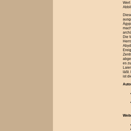
Wert 
Abbi
Dies
ausge
Ägypt
mach
arch
Die 
Herr
Abyd
Erei
Zent
abges
es zu
Laien
läßt.
ist d
Auto
Weit