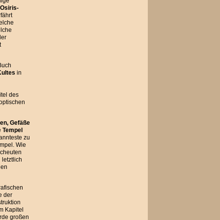
dige
Osiris-
fährt
elche
elche
der
t
 Buch
ultes
in
tel des
koptischen
en, Gefäße
e
Tempel
annteste zu
empel. Wie
scheuten
letztlich
hen
rafischen
e der
truktion
m Kapitel
urde großen