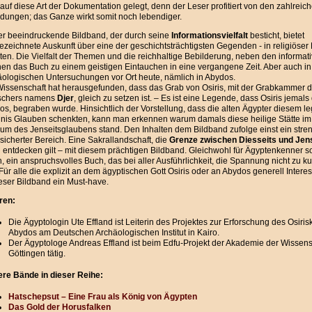
auf diese Art der Dokumentation gelegt, denn der Leser profitiert von den zahlreic
ldungen; das Ganze wirkt somit noch lebendiger.
er beeindruckende Bildband, der durch seine
Informationsvielfalt
besticht, bietet
zeichnete Auskunft über eine der geschichtsträchtigsten Gegenden - in religiöser H
en. Die Vielfalt der Themen und die reichhaltige Bebilderung, neben den informat
en das Buch zu einem geistigen Eintauchen in eine vergangene Zeit. Aber auch in
äologischen Untersuchungen vor Ort heute, nämlich in Abydos.
Wissenschaft hat herausgefunden, dass das Grab von Osiris, mit der Grabkammer d
schers namens
Djer
, gleich zu setzen ist. – Es ist eine Legende, dass Osiris jemals 
os, begraben wurde. Hinsichtlich der Vorstellung, dass die alten Ägypter diesem 
gnis Glauben schenkten, kann man erkennen warum damals diese heilige Stätte im 
rum des Jenseitsglaubens stand. Den Inhalten dem Bildband zufolge einst ein stre
icherter Bereich. Eine Sakrallandschaft, die
Grenze zwischen Diesseits und Jen
 entdecken gilt – mit diesem prächtigen Bildband. Gleichwohl für Ägyptenkenner s
, ein anspruchsvolles Buch, das bei aller Ausführlichkeit, die Spannung nicht zu 
 Für alle die explizit an dem ägyptischen Gott Osiris oder an Abydos generell Inter
ieser Bildband ein Must-have.
ren:
Die Ägyptologin Ute Effland ist Leiterin des Projektes zur Erforschung des Osirisk
Abydos am Deutschen Archäologischen Institut in Kairo.
Der Ägyptologe Andreas Effland ist beim Edfu-Projekt der Akademie der Wissen
Göttingen tätig.
ere Bände in dieser Reihe:
Hatschepsut – Eine Frau als König von Ägypten
Das Gold der Horusfalken