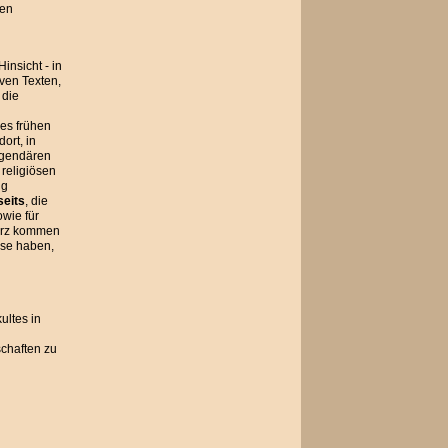
hen
insicht - in
iven Texten,
 die
es frühen
dort, in
legendären
religiösen
ng
seits
, die
owie für
kurz kommen
esse haben,
ultes in
schaften zu