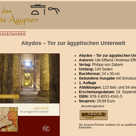
rstellungen
Abydos – Tor zur ägyptischen Unterwelt
Abydos – Tor zur ägyptischen Un
Autoren:
Ute Effland / Andreas Eff
Verlag:
Philipp von Zabern
Umfang:
144 Seiten
Buchformat:
24 x 30 cm
Gebundene Ausgabe
mit Schutz
1. Auflage
Abbildungen:
123 farb. und 54 s/
Erscheinungsdatum:
18. Septem
ISBN:
978-3-8053-4541-5
Neupreis:
29,99 Euro
Bestellmöglichkeit :
Als Amazon-Partner verdiene ich an qualifizie
Einkäufen.