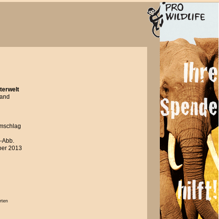
terwelt
land
umschlag
w-Abb.
ber 2013
rten