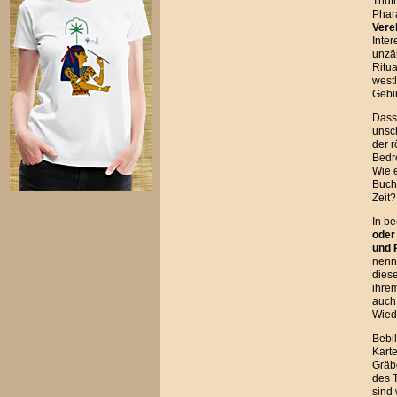
Thut
Phara
Vere
Inte
unzä
Ritua
westl
Gebi
Dass 
unsc
der 
Bedr
Wie e
Buch
Zeit?
In b
oder
und 
nenn
dies
ihrem
auch 
Wied
Bebi
Kart
Gräb
des T
sind