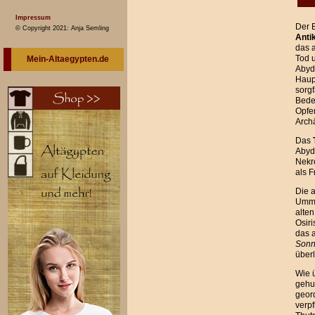
Impressum
Der 
© Copyright 2021: Anja Semling
Anti
das a
Tod u
Mein-Altaegypten.de
Abydo
Haup
sorgf
Bede
Opfe
Archä
Das
Abyd
Nekro
als F
Die 
Umm 
alte
Osiri
das 
Sonn
überl
Wie 
gehul
geor
verpf