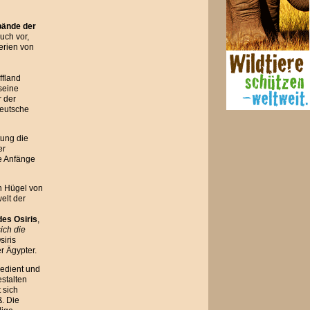
ände der
uch vor,
erien von
ffland
seine
r der
Deutsche
tung die
er
ie Anfänge
n Hügel von
elt der
des Osiris
,
ich die
siris
r Ägypter.
gedient und
stalten
 sich
. Die